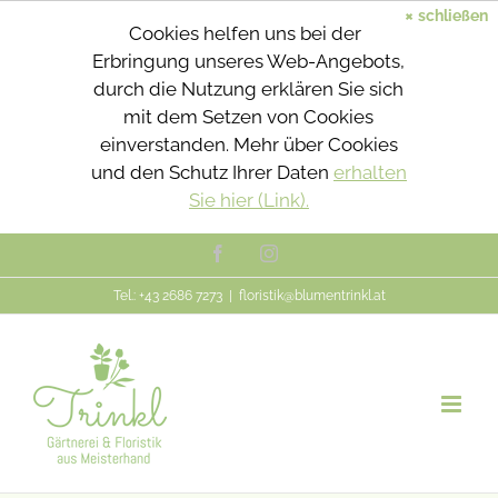
×
schließen
Cookies helfen uns bei der
Erbringung unseres Web-Angebots,
durch die Nutzung erklären Sie sich
mit dem Setzen von Cookies
einverstanden. Mehr über Cookies
und den Schutz Ihrer Daten
erhalten
Sie hier (Link).
Zum
Facebook
Instagram
Inhalt
Tel.: +43 2686 7273
|
floristik@blumentrinkl.at
springen