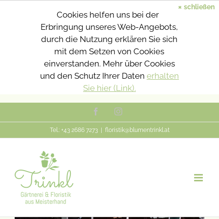
×
schließen
Cookies helfen uns bei der
Erbringung unseres Web-Angebots,
durch die Nutzung erklären Sie sich
mit dem Setzen von Cookies
einverstanden. Mehr über Cookies
und den Schutz Ihrer Daten
erhalten
Sie hier (Link).
Zum
Facebook
Instagram
Inhalt
Tel.: +43 2686 7273
|
floristik@blumentrinkl.at
springen