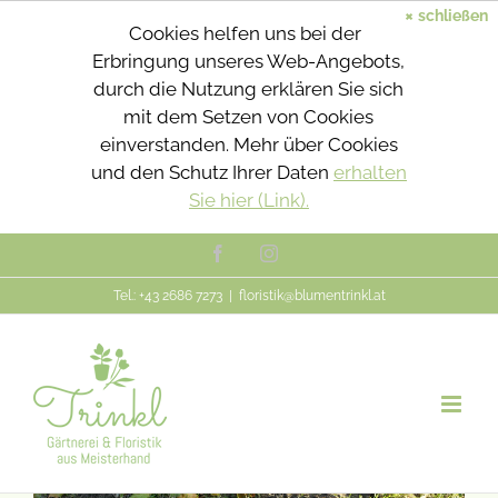
×
schließen
Cookies helfen uns bei der
Erbringung unseres Web-Angebots,
durch die Nutzung erklären Sie sich
mit dem Setzen von Cookies
einverstanden. Mehr über Cookies
und den Schutz Ihrer Daten
erhalten
Sie hier (Link).
Zum
Facebook
Instagram
Inhalt
Tel.: +43 2686 7273
|
floristik@blumentrinkl.at
springen