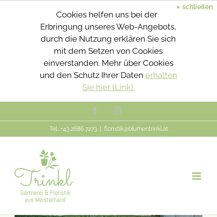
×
schließen
Cookies helfen uns bei der
Erbringung unseres Web-Angebots,
durch die Nutzung erklären Sie sich
mit dem Setzen von Cookies
einverstanden. Mehr über Cookies
und den Schutz Ihrer Daten
erhalten
Sie hier (Link).
Zum
Facebook
Instagram
Inhalt
Tel.: +43 2686 7273
|
floristik@blumentrinkl.at
springen